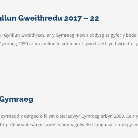
llun Gweithredu 2017 – 22
 Gynllun Gweithredu ar y Gymraeg mewn addysg ar gyfer y bedair 
h Cymraeg 2050 ac yn amlinellu sut mae’r Llywodraeth yn bwriadu c
y Gymraeg
cyrraedd y darged o filiwn o siaradwyr Cymraeg erbyn 2050. Ceir 
. http://gov.wales/topics/welshlanguage/welsh-language-strategy-a