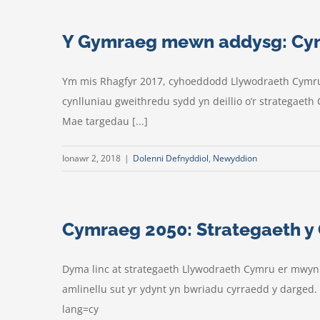
Y Gymraeg mewn addysg: Cyn
Ym mis Rhagfyr 2017, cyhoeddodd Llywodraeth Cymru,
cynlluniau gweithredu sydd yn deillio o’r strategaet
Mae targedau [...]
Ionawr 2, 2018
|
Dolenni Defnyddiol
,
Newyddion
Cymraeg 2050: Strategaeth 
Dyma linc at strategaeth Llywodraeth Cymru er mwyn 
amlinellu sut yr ydynt yn bwriadu cyrraedd y darged
lang=cy