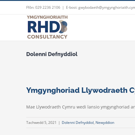
Skip
Ffôn: 029 2236 2106
|
E-bost: gwybodaeth@ymgynghoriaith.cy
to
content
Dolenni Defnyddiol
Ymgynghoriad Llywodraeth 
Mae Llywodraeth Cymru wedi lansio ymgynghoriad ar ei
Tachwedd 5, 2021
|
Dolenni Defnyddiol
,
Newyddion