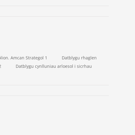
oedolion. Amcan Strategol 1 Datblygu rhaglen
ol 2 Datblygu cynlluniau arloesol i sicrhau