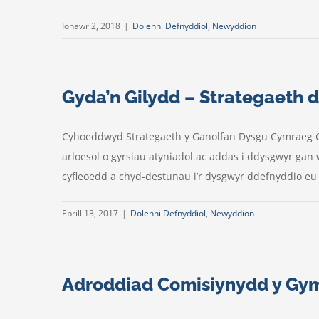
Ionawr 2, 2018
|
Dolenni Defnyddiol
,
Newyddion
Gyda’n Gilydd – Strategaeth
Cyhoeddwyd Strategaeth y Ganolfan Dysgu Cymraeg 
arloesol o gyrsiau atyniadol ac addas i ddysgwyr g
cyfleoedd a chyd-destunau i’r dysgwyr ddefnyddio eu 
Ebrill 13, 2017
|
Dolenni Defnyddiol
,
Newyddion
Adroddiad Comisiynydd y Gymr