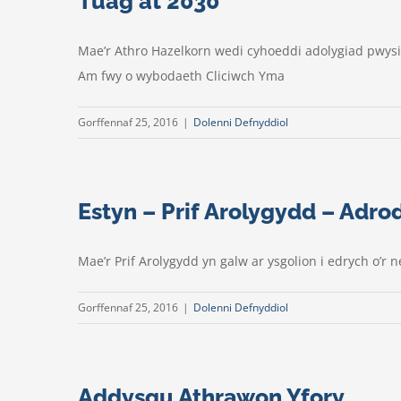
Tuag at 2030
Mae’r Athro Hazelkorn wedi cyhoeddi adolygiad pwysig
Am fwy o wybodaeth Cliciwch Yma
Gorffennaf 25, 2016
|
Dolenni Defnyddiol
Estyn – Prif Arolygydd – Adro
Mae’r Prif Arolygydd yn galw ar ysgolion i edrych o’
Gorffennaf 25, 2016
|
Dolenni Defnyddiol
Addysgu Athrawon Yfory