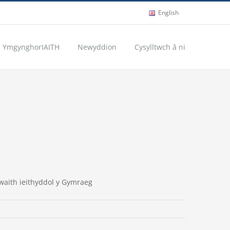
English
YmgynghorIAITH
Newyddion
Cysylltwch â ni
lwaith ieithyddol y Gymraeg