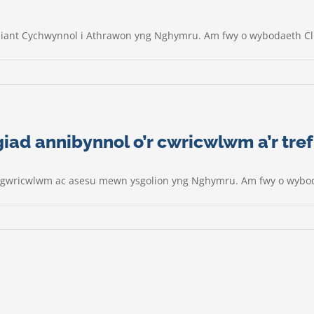
ddiant Cychwynnol i Athrawon yng Nghymru. Am fwy o wybodaeth C
iad annibynnol o’r cwricwlwm a’r tr
r gwricwlwm ac asesu mewn ysgolion yng Nghymru. Am fwy o wybo