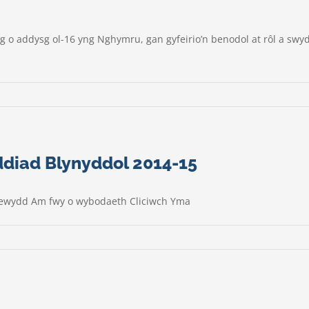
 o addysg ol-16 yng Nghymru, gan gyfeirio’n benodol at rôl a swyd
ddiad Blynyddol 2014-15
r newydd Am fwy o wybodaeth Cliciwch Yma