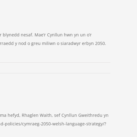
blynedd nesaf. Mae’r Cynllun hwn yn un o’r
yrraedd y nod o greu miliwn o siaradwyr erbyn 2050.
yma hefyd, Rhaglen Waith, sef Cynllun Gweithredu yn
nd-policies/cymraeg-2050-welsh-language-strategy/?