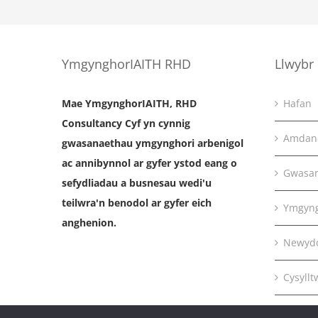
YmgynghorIAITH RHD
Llwybr
Mae YmgynghorIAITH, RHD
Hafan
Consultancy Cyf yn cynnig
Amdan
gwasanaethau ymgynghori arbenigol
ac annibynnol ar gyfer ystod eang o
Gwasa
sefydliadau a busnesau wedi'u
teilwra'n benodol ar gyfer eich
Ymgyng
anghenion.
Newyd
Cysyllt