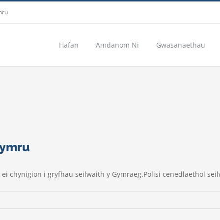
mru
Hafan
Amdanom Ni
Gwasanaethau
Cymru
 chynigion i gryfhau seilwaith y Gymraeg.Polisi cenedlaethol sei