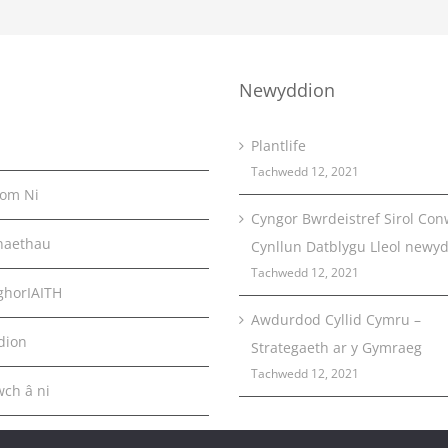
Newyddion
Plantlife
Tachwedd 12, 2021
om Ni
Cyngor Bwrdeistref Sirol Con
naethau
Cynllun Datblygu Lleol newy
Tachwedd 12, 2021
horIAITH
Awdurdod Cyllid Cymru –
dion
Strategaeth ar y Gymraeg
Tachwedd 12, 2021
wch â ni