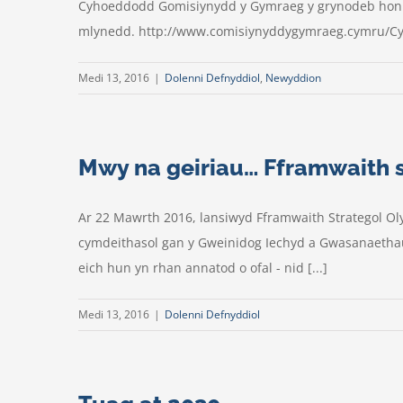
Cyhoeddodd Gomisiynydd y Gymraeg y grynodeb hon ar
mlynedd. http://www.comisiynyddygymraeg.cymru
Medi 13, 2016
|
Dolenni Defnyddiol
,
Newyddion
Mwy na geiriau… Fframwaith s
Ar 22 Mawrth 2016, lansiwyd Fframwaith Strategol O
cymdeithasol gan y Gweinidog Iechyd a Gwasanaethau
eich hun yn rhan annatod o ofal - nid [...]
Medi 13, 2016
|
Dolenni Defnyddiol