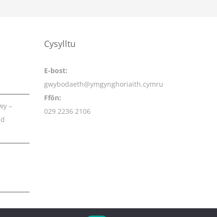
Cysylltu
E-bost:
gwybodaeth@ymgynghoriaith.cymru
Ffôn:
wy –
029 2236 2106
dd