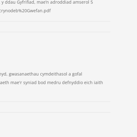
y ddau Gyfrifiad, mae’n adroddiad amserol 5
crynodeb%20Gwefan.pdf
hyd, gwasanaethau cymdeithasol a gofal
aeth mae'r syniad bod medru defnyddio eich iaith