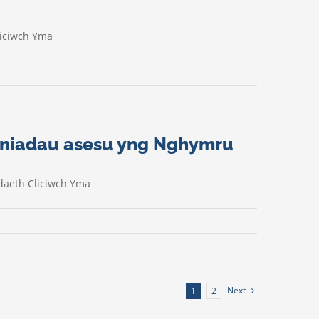
liciwch Yma
efniadau asesu yng Nghymru
daeth Cliciwch Yma
Next
1
2