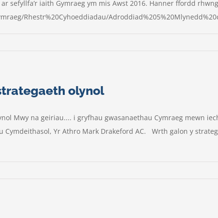
 sefyllfa’r iaith Gymraeg ym mis Awst 2016. Hanner ffordd rhwng 
/Cymraeg/Rhestr%20Cyhoeddiadau/Adroddiad%205%20Mlynedd%20
trategaeth olynol
lynol Mwy na geiriau.... i gryfhau gwasanaethau Cymraeg mewn iec
 Cymdeithasol, Yr Athro Mark Drakeford AC. Wrth galon y strateg