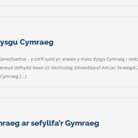
 dysgu Cymraeg
Genedlaethol – y corff sydd yn arwain y maes dysgu Cymraeg i 
an wneud defnydd llawn o’r dechnoleg ddiweddaraf Amcan Strateg
Cymraeg [...]
aeg ar sefyllfa’r Gymraeg